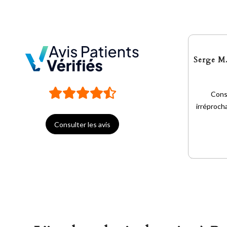
Serge M
Consu
irréproch
Consulter les avis